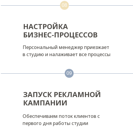
08
Доля постоянных клиентов
Доля постоянных клиентов
Доля постоянных клиентов
60%
60%
60%
НАСТРОЙКА
Разнообразие услуг
Разнообразие услуг
Разнообразие услуг
БИЗНЕС-ПРОЦЕССОВ
Персональный менеджер приезжает
Оставить заявку
Оставить заявку
Оставить заявку
в студию и налаживает все процессы
09
ЗАПУСК РЕКЛАМНОЙ
КАМПАНИИ
Обеспечиваем поток клиентов с
первого дня работы студии