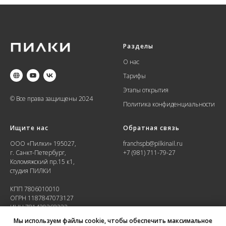
Разделы
О нас
Тарифы
Этапы открытия
© Все права защищены 2024
Политика конфиденциальности
Ищите нас
Обратная связь
ООО «Пилки» 195027,
franchspb@pilkinail.ru
г. Санкт-Петербург,
+7 (981) 711-79-27
Коломяжский пр.15 к1,
студия ПИЛКИ
КПП 7806010010
ОГРН 1187847073127
ИНН 781439368233
Мы используем файлы cookie, чтобы обеспечить максимальное