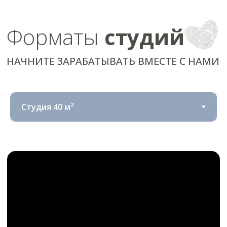
Что входит
в роялти?